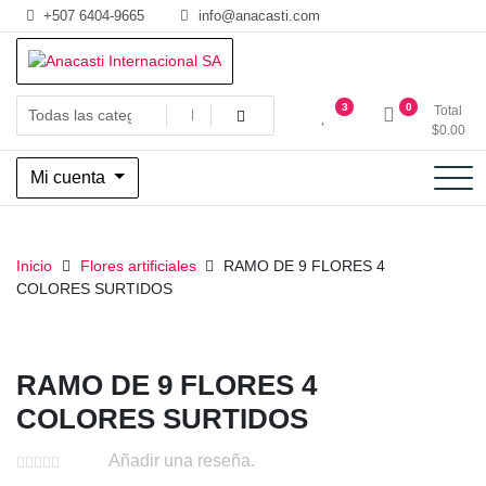
Saltar
+507 6404-9665
info@anacasti.com
al
contenido
Ventas de productos al por mayor de flores y plantas. juguetes,
Anacasti Internacional SA
3
0
Total
navidad, religioso y adornos
$
0.00
Mi cuenta
Inicio
Flores artificiales
RAMO DE 9 FLORES 4
COLORES SURTIDOS
RAMO DE 9 FLORES 4
COLORES SURTIDOS
Añadir una reseña.