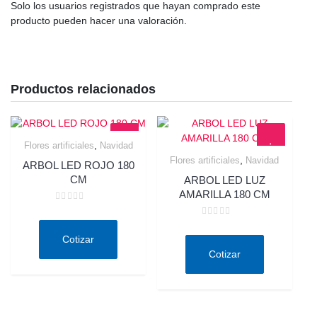
Solo los usuarios registrados que hayan comprado este
producto pueden hacer una valoración.
Productos relacionados
,
Flores artificiales
Navidad
Quick View
,
Flores artificiales
Navidad
ARBOL LED ROJO 180
Quick View
CM
ARBOL LED LUZ
AMARILLA 180 CM
Valorado
en
Valorado
0
en
de
Cotizar
0
5
de
Cotizar
5