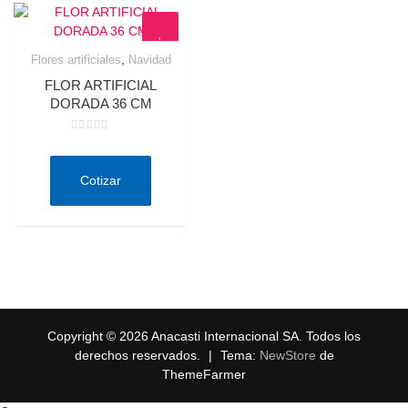
,
Flores artificiales
Navidad
Quick View
FLOR ARTIFICIAL
DORADA 36 CM
Valorado
en
0
de
Cotizar
5
Copyright © 2026 Anacasti Internacional SA. Todos los
derechos reservados.
|
Tema:
NewStore
de
ThemeFarmer