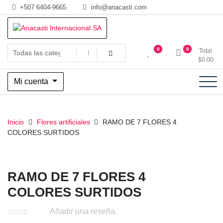
Saltar
+507 6404-9665
info@anacasti.com
al
contenido
Ventas de productos al por mayor de flores y plantas. juguetes,
Anacasti Internacional SA
0
0
Total
navidad, religioso y adornos
$
0.00
Mi cuenta
Inicio
Flores artificiales
RAMO DE 7 FLORES 4
COLORES SURTIDOS
RAMO DE 7 FLORES 4
COLORES SURTIDOS
Añadir una reseña.