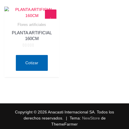
Flores artificiales
Quick View
PLANTA ARTIFICIAL
160CM
Valorado
en
0
de
Cotizar
5
Copyright © 2026 Anacasti Internacional SA. Todos los
derechos reservados.
|
Tema:
NewStore
de
ThemeFarmer