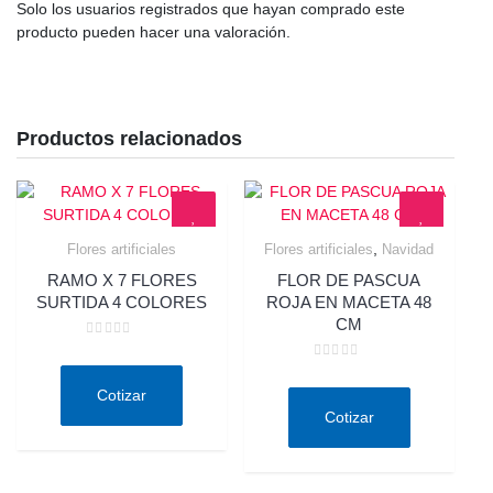
Solo los usuarios registrados que hayan comprado este
producto pueden hacer una valoración.
Productos relacionados
,
Flores artificiales
Flores artificiales
Navidad
Quick View
Quick View
RAMO X 7 FLORES
FLOR DE PASCUA
SURTIDA 4 COLORES
ROJA EN MACETA 48
CM
Valorado
en
Valorado
0
en
de
Cotizar
0
5
de
Cotizar
5