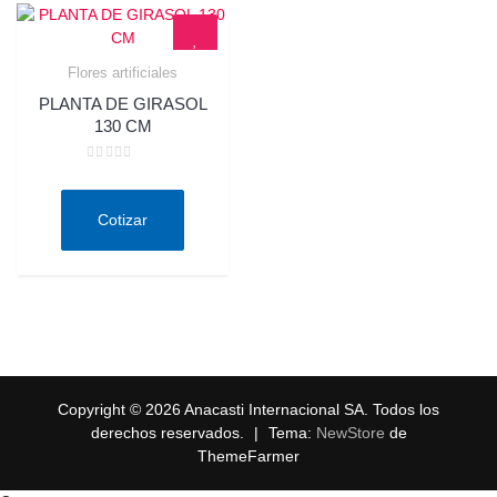
Flores artificiales
Quick View
PLANTA DE GIRASOL
130 CM
Valorado
en
0
de
Cotizar
5
Copyright © 2026 Anacasti Internacional SA. Todos los
derechos reservados.
|
Tema:
NewStore
de
ThemeFarmer