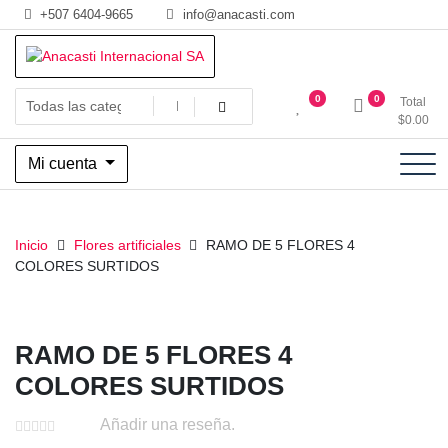
Saltar
+507 6404-9665
info@anacasti.com
al
contenido
Ventas de productos al por mayor de flores y plantas. juguetes,
Anacasti Internacional SA
0
0
Total
navidad, religioso y adornos
$
0.00
Mi cuenta
Inicio
Flores artificiales
RAMO DE 5 FLORES 4
COLORES SURTIDOS
RAMO DE 5 FLORES 4
COLORES SURTIDOS
Añadir una reseña.