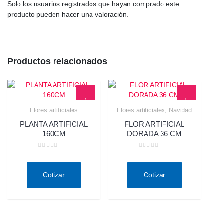
Solo los usuarios registrados que hayan comprado este
producto pueden hacer una valoración.
Productos relacionados
,
Flores artificiales
Flores artificiales
Navidad
Quick View
Quick View
PLANTA ARTIFICIAL
FLOR ARTIFICIAL
160CM
DORADA 36 CM
Valorado
Valorado
en
en
0
0
de
de
Cotizar
Cotizar
5
5