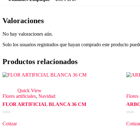
Valoraciones
No hay valoraciones aún.
Solo los usuarios registrados que hayan comprado este producto pued
Productos relacionados
Quick View
Flores artificiales
,
Navidad
Flores 
FLOR ARTIFICIAL BLANCA 36 CM
ARBO
Valorado
Valorad
en
en
Cotizar
Cotiza
0
0
de
de
5
5