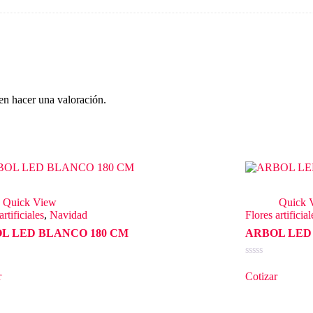
en hacer una valoración.
Quick View
Quick 
artificiales
,
Navidad
Flores artificial
L LED BLANCO 180 CM
ARBOL LED 
o
Valorado
en
r
Cotizar
0
de
5