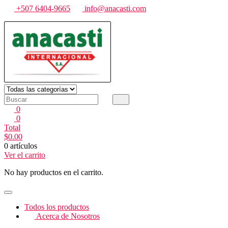
Saltar
+507 6404-9665
info@anacasti.com
al
contenido
Anacasti Internacional SA
Ventas de productos al por mayor de flores y plantas. juguetes, navida
0
0
Total
$
0.00
0 artículos
Ver el carrito
No hay productos en el carrito.
Todos los productos
Acerca de Nosotros