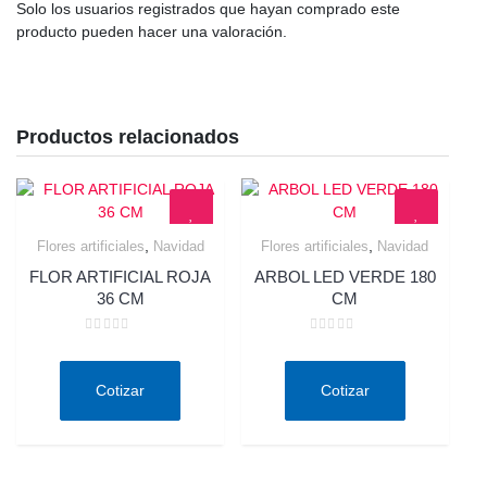
Solo los usuarios registrados que hayan comprado este
producto pueden hacer una valoración.
Productos relacionados
,
,
Flores artificiales
Navidad
Flores artificiales
Navidad
Quick View
Quick View
FLOR ARTIFICIAL ROJA
ARBOL LED VERDE 180
36 CM
CM
Valorado
Valorado
en
en
0
0
de
de
Cotizar
Cotizar
5
5