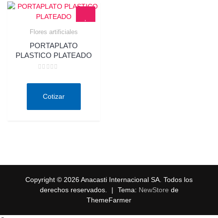
Flores artificiales
Quick View
PORTAPLATO
PLASTICO PLATEADO
Valorado
en
0
de
Cotizar
5
Copyright © 2026 Anacasti Internacional SA. Todos los
derechos reservados.
|
Tema:
NewStore
de
ThemeFarmer