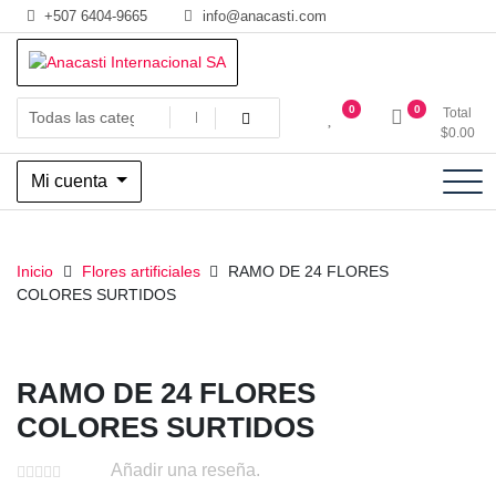
Saltar
+507 6404-9665
info@anacasti.com
al
contenido
Ventas de productos al por mayor de flores y plantas. juguetes,
Anacasti Internacional SA
0
0
Total
navidad, religioso y adornos
$
0.00
Mi cuenta
Inicio
Flores artificiales
RAMO DE 24 FLORES
COLORES SURTIDOS
RAMO DE 24 FLORES
COLORES SURTIDOS
Añadir una reseña.