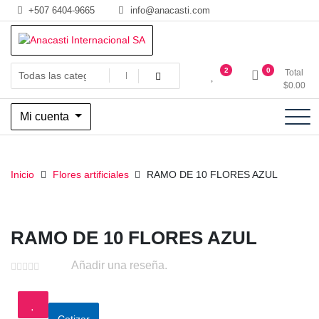
Saltar
+507 6404-9665
info@anacasti.com
al
contenido
Ventas de productos al por mayor de flores y plantas. juguetes,
Anacasti Internacional SA
2
0
Total
navidad, religioso y adornos
$
0.00
Mi cuenta
Inicio
Flores artificiales
RAMO DE 10 FLORES AZUL
RAMO DE 10 FLORES AZUL
Añadir una reseña.
Cotizar