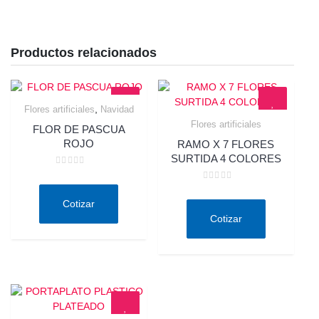
Productos relacionados
,
Flores artificiales
Navidad
Quick View
Flores artificiales
FLOR DE PASCUA
Quick View
ROJO
RAMO X 7 FLORES
SURTIDA 4 COLORES
Valorado
en
Valorado
0
en
de
Cotizar
0
5
de
Cotizar
5