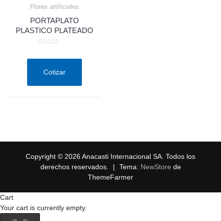
Flores artificiales
Quick View
PORTAPLATO
PLASTICO PLATEADO
Valorado
en
0
de
Cotizar
5
Copyright © 2026 Anacasti Internacional SA. Todos los
derechos reservados.
|
Tema:
NewStore
de
ThemeFarmer
Cart
Your cart is currently empty.