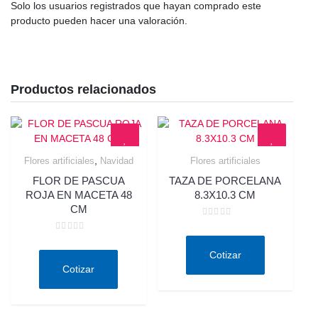
Solo los usuarios registrados que hayan comprado este
producto pueden hacer una valoración.
Productos relacionados
,
Flores artificiales
Navidad
Flores artificiales
Quick View
Quick View
FLOR DE PASCUA
TAZA DE PORCELANA
ROJA EN MACETA 48
8.3X10.3 CM
CM
Valorado
en
Valorado
0
en
de
Cotizar
0
5
de
Cotizar
5