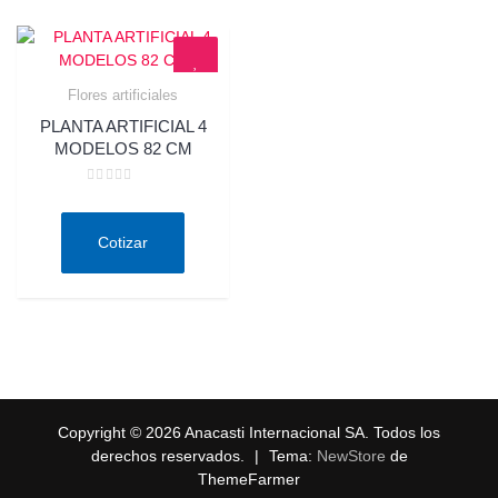
Flores artificiales
Quick View
PLANTA ARTIFICIAL 4
MODELOS 82 CM
Valorado
en
0
de
Cotizar
5
Copyright © 2026 Anacasti Internacional SA. Todos los
derechos reservados.
|
Tema:
NewStore
de
ThemeFarmer