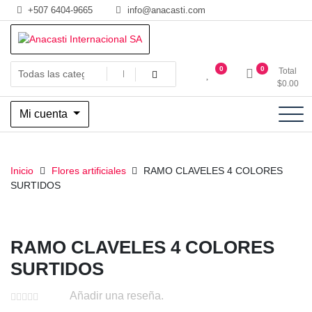
Saltar
+507 6404-9665
info@anacasti.com
al
contenido
Ventas de productos al por mayor de flores y plantas. juguetes,
Anacasti Internacional SA
0
0
Total
navidad, religioso y adornos
$
0.00
Mi cuenta
Inicio
Flores artificiales
RAMO CLAVELES 4 COLORES
SURTIDOS
RAMO CLAVELES 4 COLORES
SURTIDOS
Añadir una reseña.