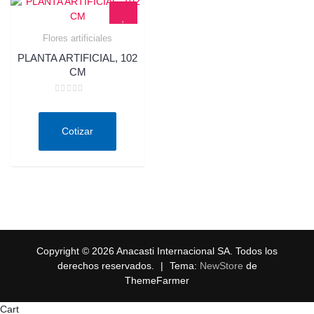
Flores artificiales
Quick View
PLANTA ARTIFICIAL, 102
CM
Valorado
en
0
de
Cotizar
5
Copyright © 2026 Anacasti Internacional SA. Todos los
derechos reservados.
|
Tema:
NewStore
de
ThemeFarmer
Cart