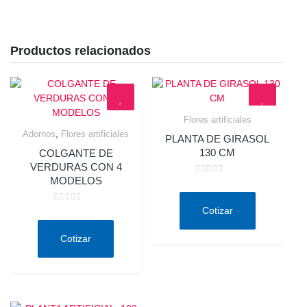
Productos relacionados
Flores artificiales
Quick View
,
Adornos
Flores artificiales
PLANTA DE GIRASOL
Quick View
130 CM
COLGANTE DE
VERDURAS CON 4
MODELOS
Valorado
en
0
de
Valorado
Cotizar
5
en
0
de
Cotizar
5