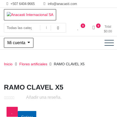
Saltar
+507 6404-9665
info@anacasti.com
al
contenido
Ventas de productos al por mayor de flores y plantas. juguetes,
Anacasti Internacional SA
0
0
Total
navidad, religioso y adornos
$
0.00
Mi cuenta
Inicio
Flores artificiales
RAMO CLAVEL X5
RAMO CLAVEL X5
Añadir una reseña.
Cotizar