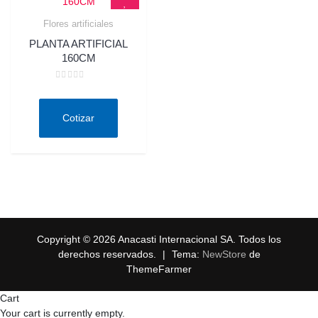
Flores artificiales
Quick View
PLANTA ARTIFICIAL
160CM
Valorado
en
0
de
Cotizar
5
Copyright © 2026 Anacasti Internacional SA. Todos los
derechos reservados.
|
Tema:
NewStore
de
ThemeFarmer
Cart
Your cart is currently empty.