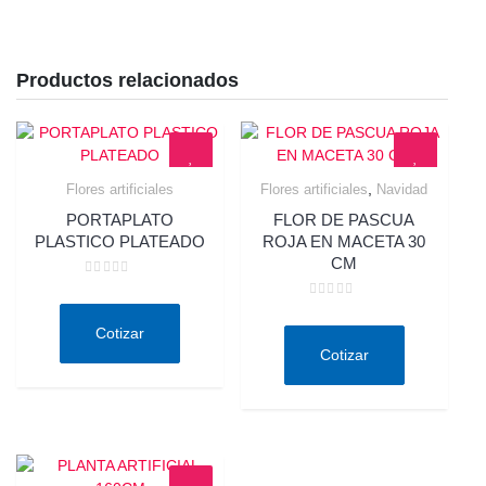
Productos relacionados
,
Flores artificiales
Flores artificiales
Navidad
Quick View
Quick View
PORTAPLATO
FLOR DE PASCUA
PLASTICO PLATEADO
ROJA EN MACETA 30
CM
Valorado
en
Valorado
0
en
de
Cotizar
0
5
de
Cotizar
5