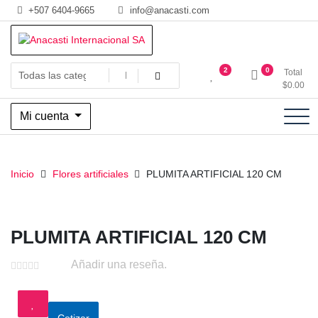
Saltar
+507 6404-9665
info@anacasti.com
al
contenido
Ventas de productos al por mayor de flores y plantas. juguetes,
Anacasti Internacional SA
2
0
Total
navidad, religioso y adornos
$
0.00
Mi cuenta
Inicio
Flores artificiales
PLUMITA ARTIFICIAL 120 CM
PLUMITA ARTIFICIAL 120 CM
Añadir una reseña.
Cotizar