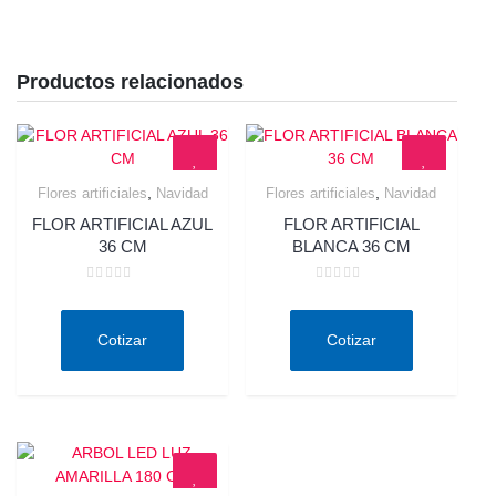
Productos relacionados
,
,
Flores artificiales
Navidad
Flores artificiales
Navidad
Quick View
Quick View
FLOR ARTIFICIAL AZUL
FLOR ARTIFICIAL
36 CM
BLANCA 36 CM
Valorado
Valorado
en
en
0
0
de
de
Cotizar
Cotizar
5
5