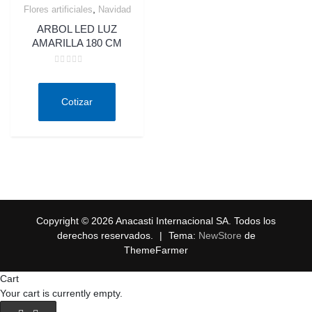
,
Flores artificiales
Navidad
Quick View
ARBOL LED LUZ
AMARILLA 180 CM
Valorado
en
0
de
Cotizar
5
Copyright © 2026 Anacasti Internacional SA. Todos los
derechos reservados.
|
Tema:
NewStore
de
ThemeFarmer
Cart
Your cart is currently empty.