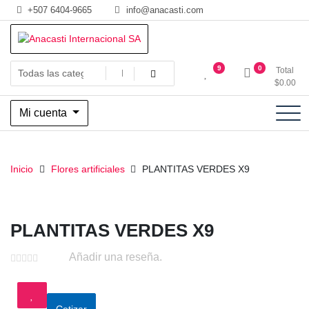
Saltar
+507 6404-9665
info@anacasti.com
al
contenido
Ventas de productos al por mayor de flores y plantas. juguetes,
Anacasti Internacional SA
9
0
Total
navidad, religioso y adornos
$
0.00
Mi cuenta
Inicio
Flores artificiales
PLANTITAS VERDES X9
PLANTITAS VERDES X9
Añadir una reseña.
Cotizar