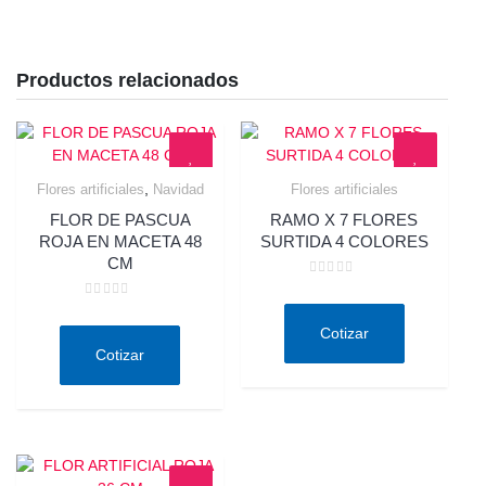
Productos relacionados
,
Flores artificiales
Navidad
Flores artificiales
Quick View
Quick View
FLOR DE PASCUA
RAMO X 7 FLORES
ROJA EN MACETA 48
SURTIDA 4 COLORES
CM
Valorado
en
Valorado
0
en
de
Cotizar
0
5
de
Cotizar
5