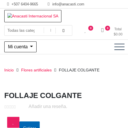
Saltar
+507 6404-9665
info@anacasti.com
al
contenido
Ventas de productos al por mayor de flores y plantas. juguetes,
Anacasti Internacional SA
0
0
Total
navidad, religioso y adornos
$
0.00
Mi cuenta
Inicio
Flores artificiales
FOLLAJE COLGANTE
FOLLAJE COLGANTE
Añadir una reseña.
Cotizar