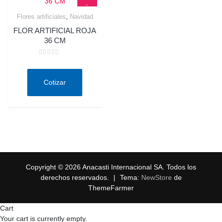
,
Flores artificiales
Navidad
Quick View
FLOR ARTIFICIAL ROJA
36 CM
Valorado
en
0
de
Cotizar
5
Copyright © 2026 Anacasti Internacional SA. Todos los
derechos reservados.
|
Tema:
NewStore
de
ThemeFarmer
Cart
Your cart is currently empty.