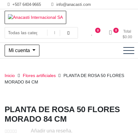
Saltar
+507 6404-9665
info@anacasti.com
al
contenido
Ventas de productos al por mayor de flores y plantas. juguetes,
Anacasti Internacional SA
0
0
Total
navidad, religioso y adornos
$
0.00
Mi cuenta
Inicio
Flores artificiales
PLANTA DE ROSA 50 FLORES
MORADO 84 CM
PLANTA DE ROSA 50 FLORES
MORADO 84 CM
Añadir una reseña.