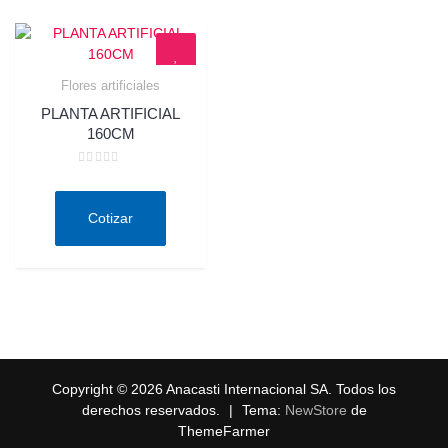
Flores artificiales
Quick View
PLANTA ARTIFICIAL
160CM
Valorado
en
0
de
Cotizar
5
Copyright © 2026 Anacasti Internacional SA. Todos los
derechos reservados.
|
Tema:
NewStore
de
ThemeFarmer