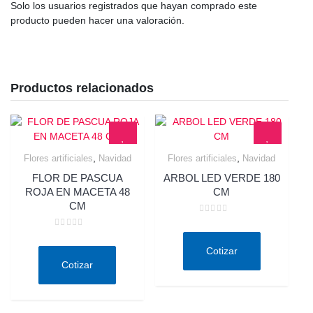
Solo los usuarios registrados que hayan comprado este
producto pueden hacer una valoración.
Productos relacionados
,
,
Flores artificiales
Navidad
Flores artificiales
Navidad
Quick View
Quick View
FLOR DE PASCUA
ARBOL LED VERDE 180
ROJA EN MACETA 48
CM
CM
Valorado
en
Valorado
0
en
de
Cotizar
0
5
de
Cotizar
5