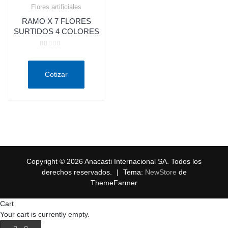
Flores artificiales
Quick View
RAMO X 7 FLORES
SURTIDOS 4 COLORES
Valorado
en
0
de
Cotizar
5
Copyright © 2026 Anacasti Internacional SA. Todos los
derechos reservados.
|
Tema:
NewStore
de
ThemeFarmer
Cart
Your cart is currently empty.