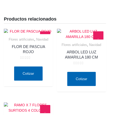
Productos relacionados
,
Flores artificiales
Navidad
Quick View
,
Flores artificiales
Navidad
FLOR DE PASCUA
Quick View
ROJO
ARBOL LED LUZ
AMARILLA 180 CM
Valorado
en
Valorado
0
en
de
Cotizar
0
5
de
Cotizar
5