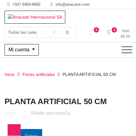
Saltar
+507 6404-9665
info@anacasti.com
al
contenido
Ventas de productos al por mayor de flores y plantas. juguetes,
Anacasti Internacional SA
0
0
Total
navidad, religioso y adornos
$
0.00
Mi cuenta
Inicio
Flores artificiales
PLANTA ARTIFICIAL 50 CM
PLANTA ARTIFICIAL 50 CM
Añadir una reseña.
Cotizar