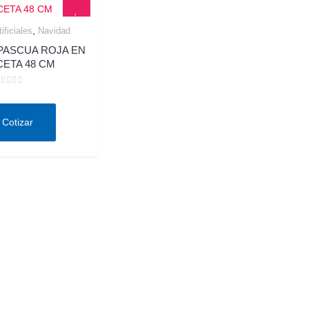
,
tificiales
Navidad
Quick View
PASCUA ROJA EN
ETA 48 CM
alorado
n
e
Cotizar