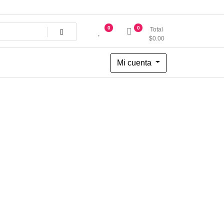
0
0
Total
$
0.00
Mi cuenta
.