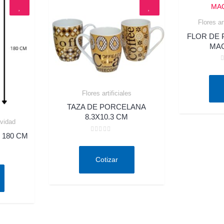
Flores ar
FLOR DE 
MAC
V
e
0
d
5
Flores artificiales
Quick View
TAZA DE PORCELANA
8.3X10.3 CM
vidad
 180 CM
Valorado
en
0
de
Cotizar
5