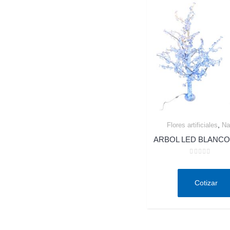
,
Flores artificiales
Na
Quick View
ARBOL LED BLANCO
Valorado
en
0
de
Cotizar
5