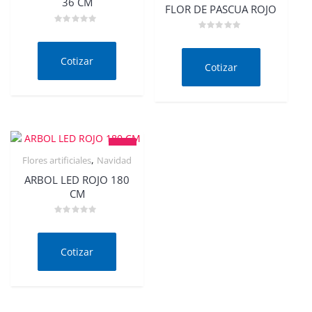
Quick View
36 CM
FLOR DE PASCUA ROJO
Valorado
Valorado
en
en
0
0
de
Cotizar
de
5
Cotizar
5
,
Flores artificiales
Navidad
Quick View
ARBOL LED ROJO 180
CM
Valorado
en
0
de
Cotizar
5