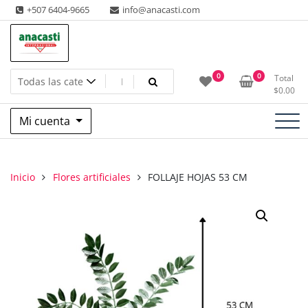
Saltar
+507 6404-9665
info@anacasti.com
al
contenido
Ventas de productos al por mayor de flores y plantas. juguetes,
Anacasti Internacional SA
0
0
Total
navidad, religioso y adornos
$
0.00
Mi cuenta
Inicio
Flores artificiales
FOLLAJE HOJAS 53 CM