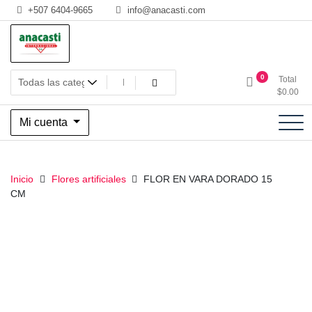
Saltar
+507 6404-9665
info@anacasti.com
al
contenido
Ventas de productos al por mayor de flores y plantas. juguetes,
Anacasti Internacional SA
0
Total
navidad, religioso y adornos
$
0.00
Mi cuenta
Inicio
Flores artificiales
FLOR EN VARA DORADO 15
CM