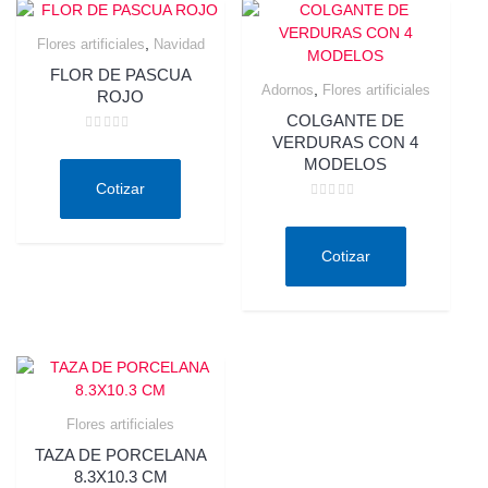
,
Flores artificiales
Navidad
FLOR DE PASCUA
,
Adornos
Flores artificiales
ROJO
COLGANTE DE
VERDURAS CON 4
Valorado
en
MODELOS
0
de
Cotizar
5
Valorado
en
0
de
Cotizar
5
Flores artificiales
TAZA DE PORCELANA
8.3X10.3 CM