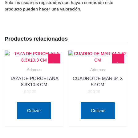
Solo los usuarios registrados que hayan comprado este
producto pueden hacer una valoración.
Productos relacionados
Adornos
Adornos
Quick View
Quick View
TAZA DE PORCELANA
CUADRO DE MAR 34 X
8.3X10.3 CM
52 CM
Valorado
Valorado
en
en
0
0
de
de
Cotizar
Cotizar
5
5