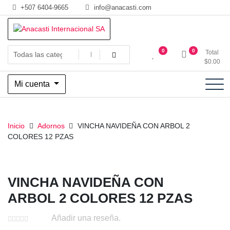
Saltar
+507 6404-9665
info@anacasti.com
al
contenido
Ventas de productos al por mayor de flores y plantas. juguetes,
Anacasti Internacional SA
0
0
Total
navidad, religioso y adornos
$
0.00
Mi cuenta
Inicio
Adornos
VINCHA NAVIDEÑA CON ARBOL 2
COLORES 12 PZAS
VINCHA NAVIDEÑA CON
ARBOL 2 COLORES 12 PZAS
Añadir una reseña.