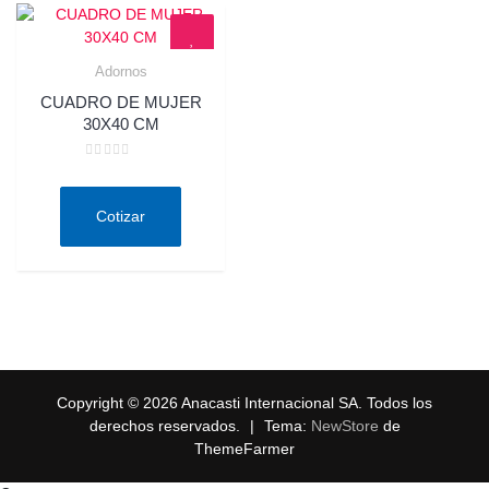
Adornos
Quick View
CUADRO DE MUJER
30X40 CM
Valorado
en
0
de
Cotizar
5
Copyright © 2026 Anacasti Internacional SA. Todos los
derechos reservados.
|
Tema:
NewStore
de
ThemeFarmer