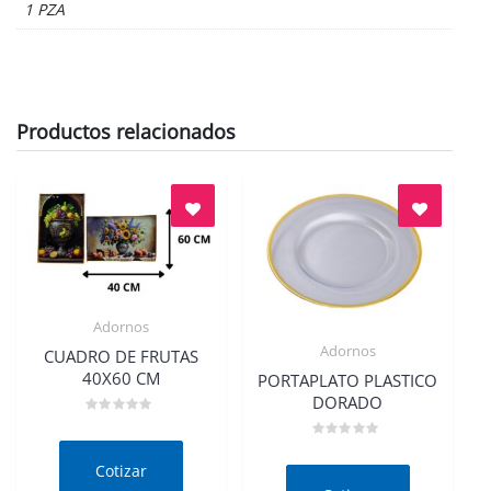
1 PZA
Productos relacionados
Adornos
Quick View
Adornos
CUADRO DE FRUTAS
Quick View
40X60 CM
PORTAPLATO PLASTICO
DORADO
Valorado
en
Valorado
0
en
de
Cotizar
0
5
de