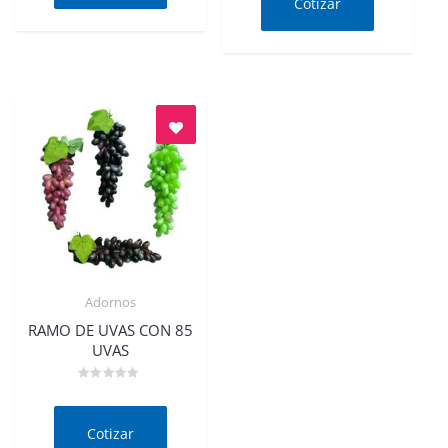
Cotizar
5
Adornos
Quick View
RAMO DE UVAS CON 85
UVAS
Valorado
en
0
de
Cotizar
5