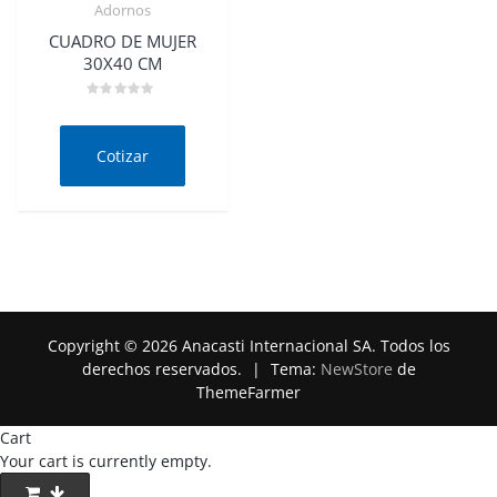
Adornos
Quick View
CUADRO DE MUJER
30X40 CM
Valorado
en
0
de
Cotizar
5
Copyright © 2026 Anacasti Internacional SA. Todos los
derechos reservados.
|
Tema:
NewStore
de
ThemeFarmer
Cart
Your cart is currently empty.