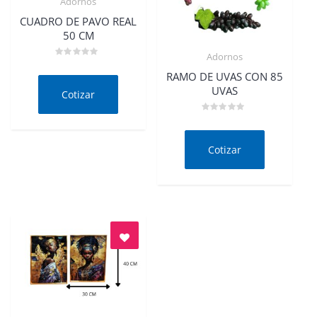
Adornos
Quick View
CUADRO DE PAVO REAL
50 CM
Adornos
Valorado
Quick View
en
RAMO DE UVAS CON 85
0
UVAS
de
Cotizar
5
Valorado
en
0
de
Cotizar
5