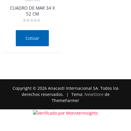
CUADRO DE MAR 34 X
52 CM
Valorado
en
0
de
Cotizar
5
Copyright © 2026 Anacasti Internacional SA. Todos los
derechos reservados.
|
Tema:
NewStore
de
ThemeFarmer