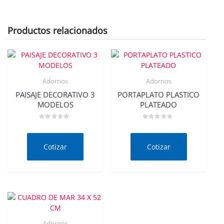
Productos relacionados
Adornos
Adornos
PAISAJE DECORATIVO 3
PORTAPLATO PLASTICO
MODELOS
PLATEADO
Valorado
Valorado
en
en
0
0
de
de
Cotizar
Cotizar
5
5
Adornos