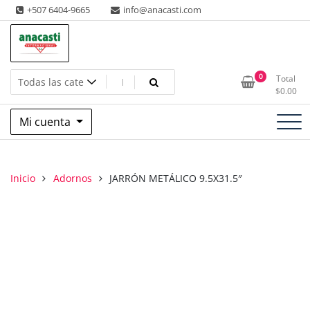
Saltar
+507 6404-9665
info@anacasti.com
al
contenido
Ventas de productos al por mayor de flores y plantas. juguetes,
Anacasti Internacional SA
0
Total
navidad, religioso y adornos
$
0.00
Mi cuenta
Inicio
Adornos
JARRÓN METÁLICO 9.5X31.5″