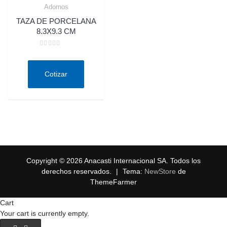
Adornos
Quick View
TAZA DE PORCELANA
8.3X9.3 CM
Valorado
en
0
de
Cotizar
5
Copyright © 2026 Anacasti Internacional SA. Todos los
derechos reservados.
|
Tema:
NewStore
de
ThemeFarmer
Cart
Your cart is currently empty.