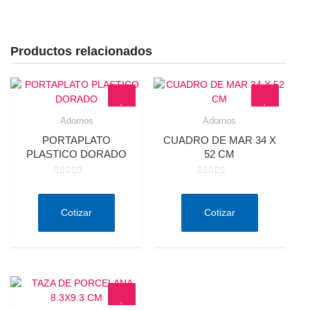
Productos relacionados
Adornos
Adornos
Quick View
Quick View
PORTAPLATO
CUADRO DE MAR 34 X
PLASTICO DORADO
52 CM
Valorado
Valorado
en
en
0
0
de
de
Cotizar
Cotizar
5
5