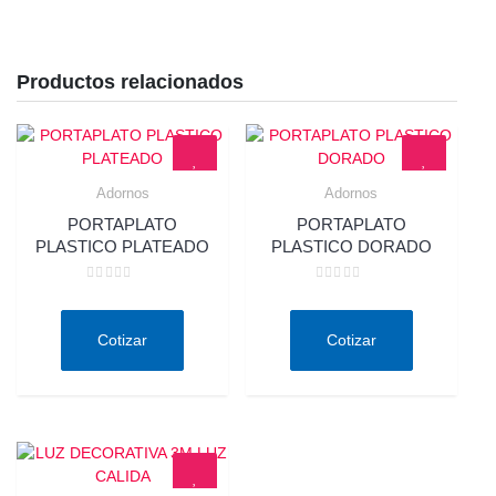
Productos relacionados
Adornos
Adornos
Quick View
Quick View
PORTAPLATO
PORTAPLATO
PLASTICO PLATEADO
PLASTICO DORADO
Valorado
Valorado
en
en
0
0
de
de
Cotizar
Cotizar
5
5