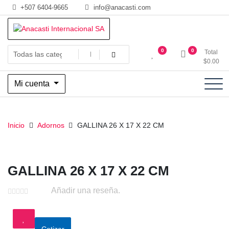
Saltar
+507 6404-9665
info@anacasti.com
al
contenido
Ventas de productos al por mayor de flores y plantas. juguetes,
Anacasti Internacional SA
0
0
Total
navidad, religioso y adornos
$
0.00
Mi cuenta
Inicio
Adornos
GALLINA 26 X 17 X 22 CM
GALLINA 26 X 17 X 22 CM
Añadir una reseña.
Cotizar