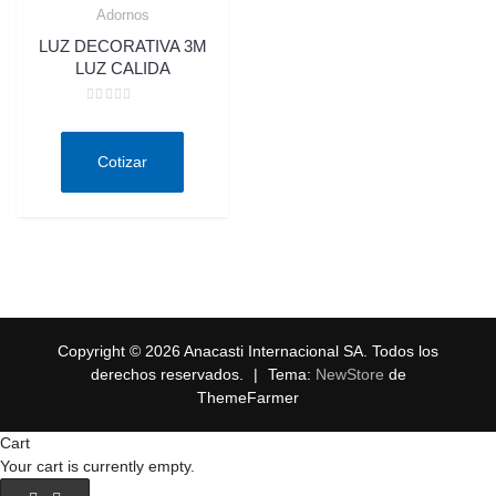
Adornos
Quick View
LUZ DECORATIVA 3M
LUZ CALIDA
Valorado
en
0
de
Cotizar
5
Copyright © 2026 Anacasti Internacional SA. Todos los
derechos reservados.
|
Tema:
NewStore
de
ThemeFarmer
Cart
Your cart is currently empty.