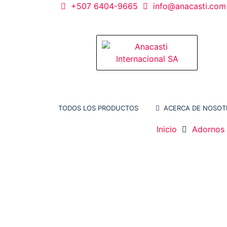
Saltar
+507 6404-9665
info@anacasti.com
al
contenido
Anacasti Internacional SA
Ventas de productos al por mayor de flore
plantas. juguetes, navidad, religioso y ado
TODOS LOS PRODUCTOS
ACERCA DE NOSOT
Inicio
Adornos