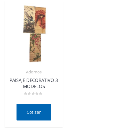
Adornos
PAISAJE DECORATIVO 3
MODELOS
Valorado
en
0
de
Cotizar
5