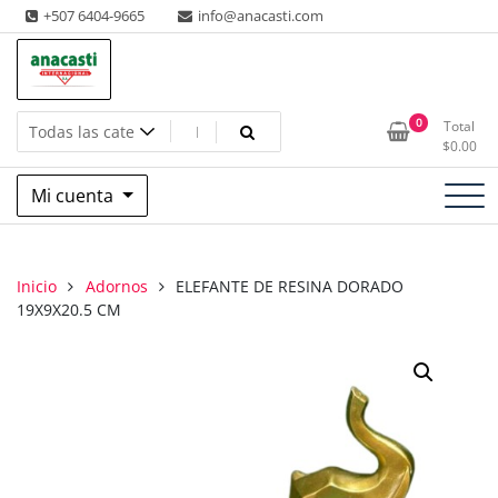
Saltar
+507 6404-9665
info@anacasti.com
al
contenido
Ventas de productos al por mayor de flores y plantas. juguetes,
Anacasti Internacional SA
0
Total
navidad, religioso y adornos
$
0.00
Mi cuenta
Inicio
Adornos
ELEFANTE DE RESINA DORADO
19X9X20.5 CM