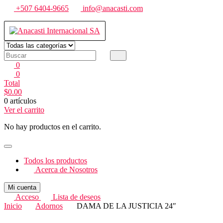
Saltar
+507 6404-9665
info@anacasti.com
al
contenido
Anacasti Internacional SA
Ventas de productos al por mayor de flores y plantas. juguetes, navida
0
0
Total
$
0.00
0 artículos
Ver el carrito
No hay productos en el carrito.
Todos los productos
Acerca de Nosotros
Mi cuenta
Acceso
Lista de deseos
Inicio
Adornos
DAMA DE LA JUSTICIA 24″