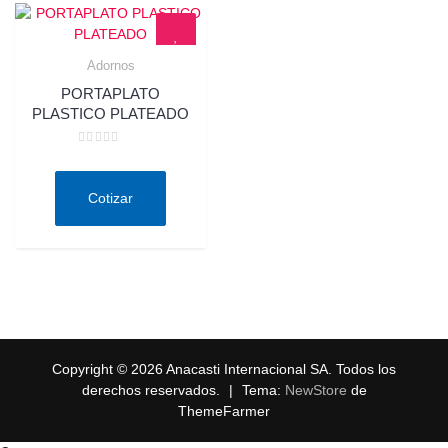
Adornos
Quick View
PORTAPLATO
PLASTICO PLATEADO
Valorado
en
0
de
Cotizar
5
Copyright © 2026 Anacasti Internacional SA. Todos los
derechos reservados.
|
Tema:
NewStore
de
ThemeFarmer