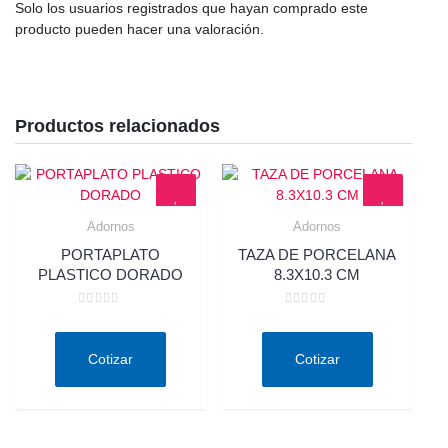
Solo los usuarios registrados que hayan comprado este
producto pueden hacer una valoración.
Productos relacionados
Adornos
Adornos
Quick View
Quick View
PORTAPLATO
TAZA DE PORCELANA
PLASTICO DORADO
8.3X10.3 CM
Valorado
Valorado
en
en
0
0
de
de
Cotizar
Cotizar
5
5