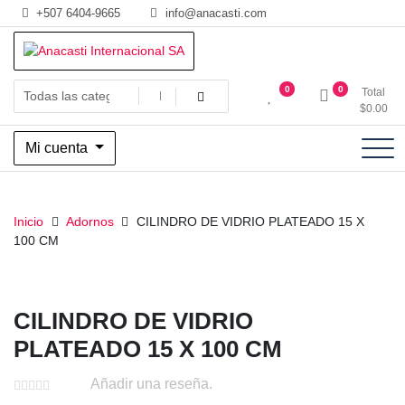
Saltar
+507 6404-9665
info@anacasti.com
al
contenido
Ventas de productos al por mayor de flores y plantas. juguetes,
Anacasti Internacional SA
0
0
Total
navidad, religioso y adornos
$
0.00
Mi cuenta
Inicio
Adornos
CILINDRO DE VIDRIO PLATEADO 15 X
100 CM
CILINDRO DE VIDRIO
PLATEADO 15 X 100 CM
Añadir una reseña.