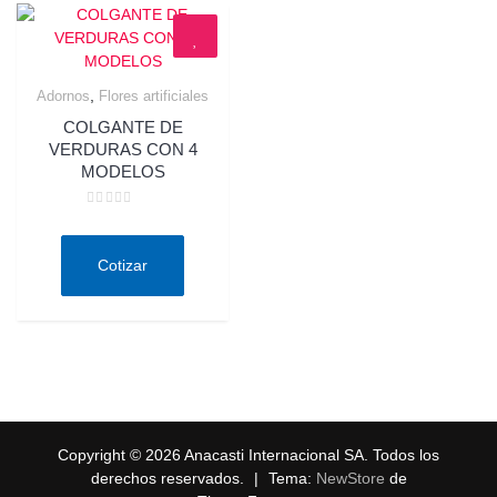
,
Adornos
Flores artificiales
Quick View
COLGANTE DE
VERDURAS CON 4
MODELOS
Valorado
en
0
de
Cotizar
5
Copyright © 2026 Anacasti Internacional SA. Todos los
derechos reservados.
|
Tema:
NewStore
de