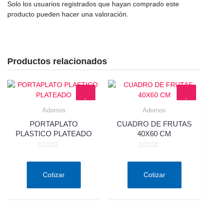
Solo los usuarios registrados que hayan comprado este
producto pueden hacer una valoración.
Productos relacionados
Adornos
Adornos
Quick View
Quick View
PORTAPLATO
CUADRO DE FRUTAS
PLASTICO PLATEADO
40X60 CM
Valorado
Valorado
en
en
0
0
de
de
Cotizar
Cotizar
5
5