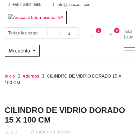
Saltar
+507 6404-9665
info@anacasti.com
al
contenido
Ventas de productos al por mayor de flores y plantas. juguetes,
Anacasti Internacional SA
2
0
Total
navidad, religioso y adornos
$
0.00
Mi cuenta
Inicio
Adornos
CILINDRO DE VIDRIO DORADO 15 X
100 CM
CILINDRO DE VIDRIO DORADO
15 X 100 CM
Añadir una reseña.