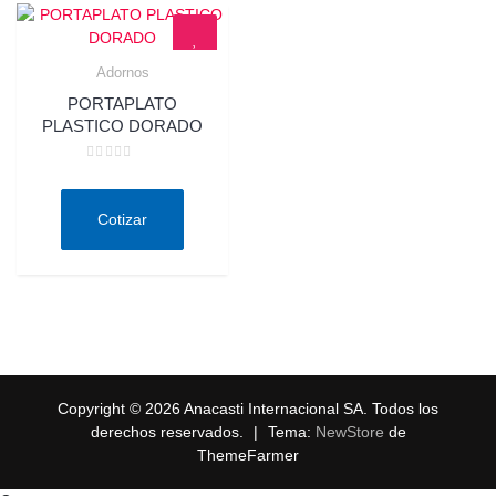
Adornos
Quick View
PORTAPLATO
PLASTICO DORADO
Valorado
en
0
de
Cotizar
5
Copyright © 2026 Anacasti Internacional SA. Todos los
derechos reservados.
|
Tema:
NewStore
de
ThemeFarmer