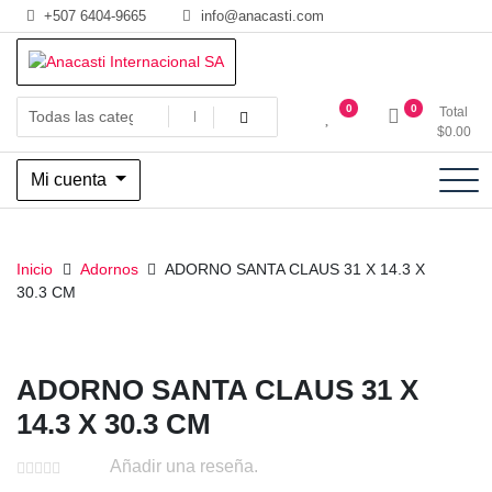
Saltar
+507 6404-9665
info@anacasti.com
al
contenido
Ventas de productos al por mayor de flores y plantas. juguetes,
Anacasti Internacional SA
0
0
Total
navidad, religioso y adornos
$
0.00
Mi cuenta
Inicio
Adornos
ADORNO SANTA CLAUS 31 X 14.3 X
30.3 CM
ADORNO SANTA CLAUS 31 X
14.3 X 30.3 CM
Añadir una reseña.