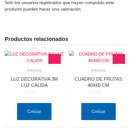
Solo los usuarios registrados que hayan comprado este
producto pueden hacer una valoración.
Productos relacionados
Adornos
Adornos
Quick View
Quick View
LUZ DECORATIVA 3M
CUADRO DE FRUTAS
LUZ CALIDA
40X60 CM
Valorado
Valorado
en
en
0
0
de
de
Cotizar
Cotizar
5
5