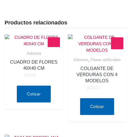
Productos relacionados
Adornos
Quick View
,
Adornos
Flores artificiales
CUADRO DE FLORES
Quick View
40X40 CM
COLGANTE DE
VERDURAS CON 4
MODELOS
Valorado
en
0
de
Valorado
Cotizar
5
en
0
de
Cotizar
5