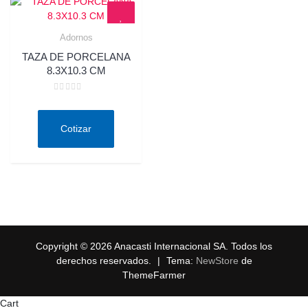
Adornos
Quick View
TAZA DE PORCELANA
8.3X10.3 CM
Valorado
en
0
de
Cotizar
5
Copyright © 2026 Anacasti Internacional SA. Todos los
derechos reservados.
|
Tema:
NewStore
de
ThemeFarmer
Cart