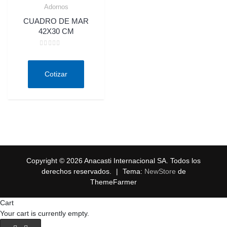
Adornos
Quick View
CUADRO DE MAR
42X30 CM
Valorado
en
0
de
Cotizar
5
Copyright © 2026 Anacasti Internacional SA. Todos los
derechos reservados.
|
Tema:
NewStore
de
ThemeFarmer
Cart
Your cart is currently empty.