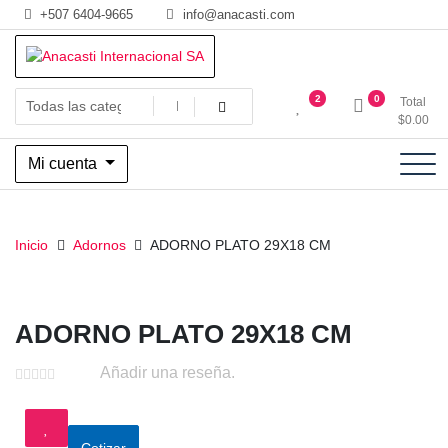
Saltar
+507 6404-9665
info@anacasti.com
al
contenido
Ventas de productos al por mayor de flores y plantas. juguetes,
Anacasti Internacional SA
2
0
Total
navidad, religioso y adornos
$
0.00
Mi cuenta
Inicio
Adornos
ADORNO PLATO 29X18 CM
ADORNO PLATO 29X18 CM
Añadir una reseña.
Cotizar