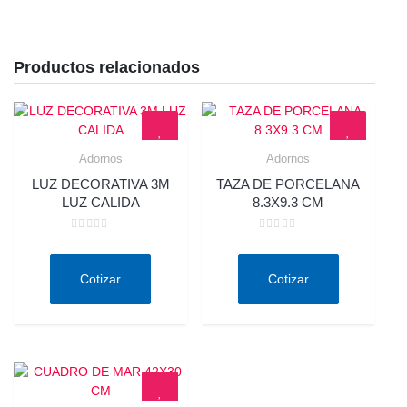
Productos relacionados
Adornos
Adornos
Quick View
Quick View
LUZ DECORATIVA 3M
TAZA DE PORCELANA
LUZ CALIDA
8.3X9.3 CM
Valorado
Valorado
en
en
0
0
de
de
Cotizar
Cotizar
5
5