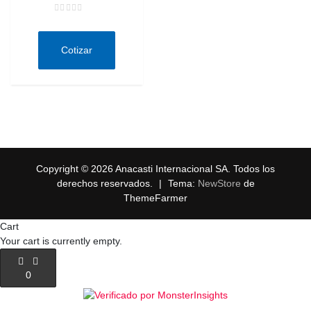
Valorado
en
0
de
Cotizar
5
Copyright © 2026 Anacasti Internacional SA. Todos los
derechos reservados.
|
Tema:
NewStore
de
ThemeFarmer
Cart
Your cart is currently empty.
0