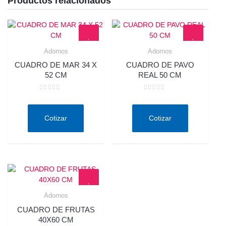
Productos relacionados
Adornos
Adornos
Quick View
Quick View
CUADRO DE MAR 34 X
CUADRO DE PAVO
52 CM
REAL 50 CM
Valorado
Valorado
en
en
0
0
de
de
Cotizar
Cotizar
5
5
Adornos
Quick View
CUADRO DE FRUTAS
40X60 CM