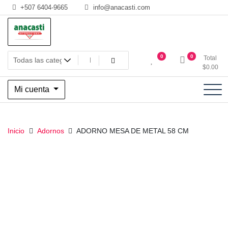
Saltar
+507 6404-9665
info@anacasti.com
al
contenido
Ventas de productos al por mayor de flores y plantas. juguetes,
Anacasti Internacional SA
0
0
Total
navidad, religioso y adornos
$
0.00
Mi cuenta
Inicio
Adornos
ADORNO MESA DE METAL 58 CM