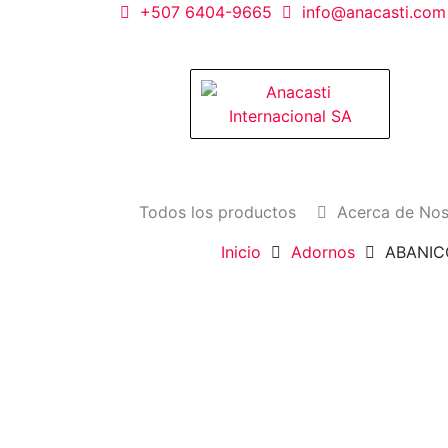
Saltar
+507 6404-9665
info@anacasti.com
al
contenido
Anacasti Internacional SA
Ventas de productos al por mayor de flore
plantas. juguetes, navidad, religioso y ado
Todos los productos
Acerca de Nos
Inicio
Adornos
ABANIC