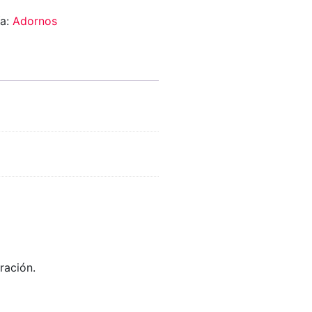
ía:
Adornos
ración.