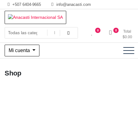
Saltar
+507 6404-9665
info@anacasti.com
al
contenido
Ventas de productos al por mayor de flores y plantas. juguetes,
Anacasti Internacional SA
0
0
Total
navidad, religioso y adornos
$
0.00
Mi cuenta
Shop