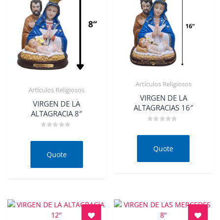
Artículos Religiosos
Artículos Religiosos
Quick View
VIRGEN DE LA
Quick View
VIRGEN DE LA
ALTAGRACIAS 16″
ALTAGRACIA 8″
Rated
0
Rated
out
0
of
out
Quote
5
of
Quote
5