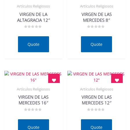
Artículos Religiosos
Artículos Religiosos
Quick View
Quick View
VIRGEN DE LA
VIRGEN DE LAS
ALTAGRACIA 12″
MERCEDES 8″
Rated
Rated
0
0
out
out
of
of
Quote
Quote
5
5
Artículos Religiosos
Artículos Religiosos
Quick View
Quick View
VIRGEN DE LAS
VIRGEN DE LAS
MERCEDES 16″
MERCEDES 12″
Rated
Rated
0
0
out
out
of
of
Quote
Quote
5
5