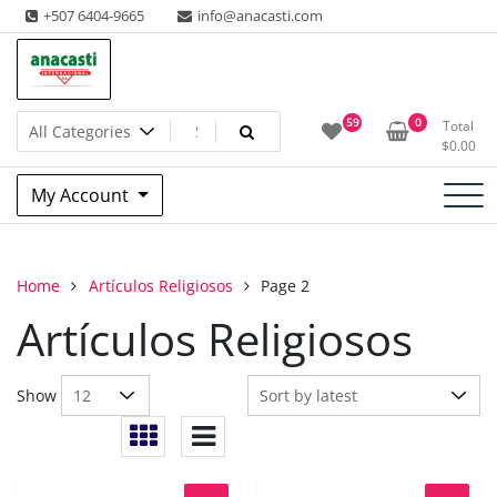
Skip
+507 6404-9665
info@anacasti.com
to
content
Ventas de productos al por mayor de flores y plantas. juguetes,
Anacasti Internacional SA
59
0
Total
navidad, religioso y adornos
$
0.00
My Account
Home
Artículos Religiosos
Page 2
Artículos Religiosos
Show