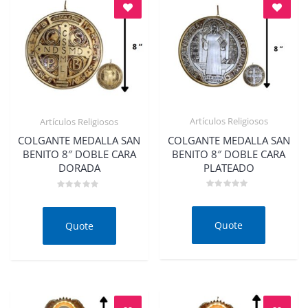
Artículos Religiosos
Artículos Religiosos
Quick View
Quick View
COLGANTE MEDALLA SAN
COLGANTE MEDALLA SAN
BENITO 8″ DOBLE CARA
BENITO 8″ DOBLE CARA
PLATEADO
DORADA
Rated
Rated
0
0
out
out
of
of
Quote
Quote
5
5