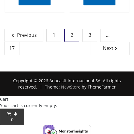
Posts
Previous
1
2
3
…
pagination
17
Next
Copyright © 2026 Anacasti Internacional SA. All rights
reserved.
|
Theme:
NewStore
by ThemeFarmer
Cart
Your cart is currently empty.
0