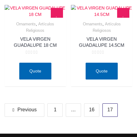
,
,
Ornaments
Artículos
Ornaments
Artículos
Quick View
Quick View
Religiosos
Religiosos
VELA VIRGEN
VELA VIRGEN
GUADALUPE 18 CM
GUADALUPE 14.5CM
Rated
Rated
0
0
out
out
of
of
Quote
Quote
5
5
Posts
Previous
1
…
16
17
pagination