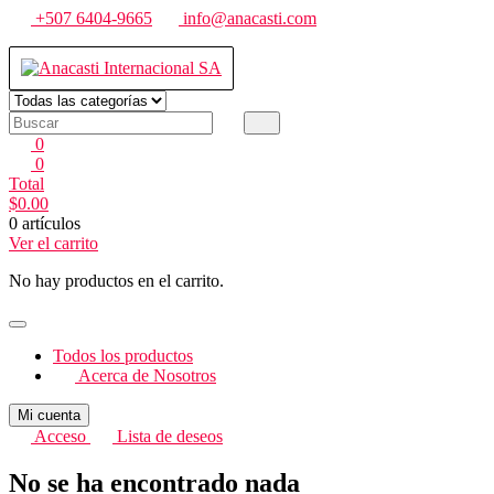
Saltar
+507 6404-9665
info@anacasti.com
al
contenido
Anacasti Internacional SA
Ventas de productos al por mayor de flores y plantas. juguetes, navida
0
0
Total
$
0.00
0 artículos
Ver el carrito
No hay productos en el carrito.
Todos los productos
Acerca de Nosotros
Mi cuenta
Acceso
Lista de deseos
No se ha encontrado nada