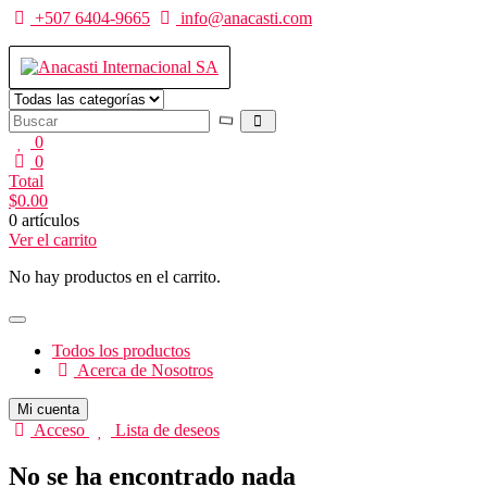
Saltar
+507 6404-9665
info@anacasti.com
al
contenido
Anacasti Internacional SA
Ventas de productos al por mayor de flores y plantas. juguetes, navida
0
0
Total
$
0.00
0 artículos
Ver el carrito
No hay productos en el carrito.
Todos los productos
Acerca de Nosotros
Mi cuenta
Acceso
Lista de deseos
No se ha encontrado nada