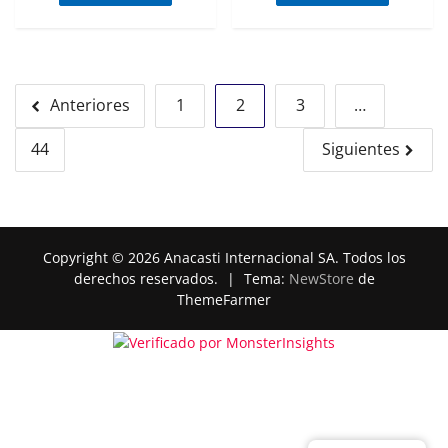
Paginación
Anteriores
1
2
3
…
de
44
Siguientes
entradas
Copyright © 2026 Anacasti Internacional SA. Todos los
derechos reservados.
|
Tema:
NewStore
de
ThemeFarmer