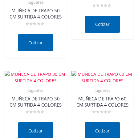
Juguetes
MUÑECA DE TRAPO 50
Valorado
en
CM SURTIDA 4 COLORES
0
de
Cotizar
5
Valorado
en
0
de
Cotizar
5
Juguetes
Juguetes
MUÑECA DE TRAPO 30
MUÑECA DE TRAPO 60
CM SURTIDA 4 COLORES
CM SURTIDA 4 COLORES
Valorado
Valorado
en
en
0
0
de
de
Cotizar
Cotizar
5
5