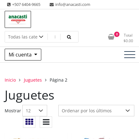
Saltar
+507 6404-9665
info@anacasti.com
al
contenido
Ventas de productos al por mayor de flores y plantas. juguetes,
Anacasti Internacional SA
0
Total
navidad, religioso y adornos
$
0.00
Mi cuenta
Inicio
Juguetes
Página 2
Juguetes
Mostrar