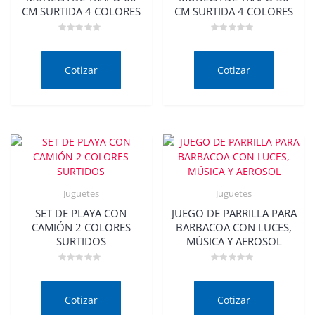
CM SURTIDA 4 COLORES
CM SURTIDA 4 COLORES
Valorado
Valorado
en
en
0
0
de
de
Cotizar
Cotizar
5
5
Juguetes
Juguetes
SET DE PLAYA CON
JUEGO DE PARRILLA PARA
CAMIÓN 2 COLORES
BARBACOA CON LUCES,
SURTIDOS
MÚSICA Y AEROSOL
Valorado
Valorado
en
en
0
0
de
de
Cotizar
Cotizar
5
5